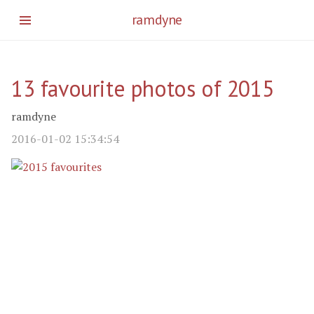
Skip
ramdyne
to
main
content
13 favourite photos of 2015
ramdyne
2016-01-02 15:34:54