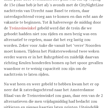
de 13e (daar heb je het al) 's avonds met de CityNightLine
nachttrein van Utrecht naar Basel te reizen, daar
zaterdagochtend vroeg aan te komen en dan echt aan de
vakantie te beginnen. Tot ik halverwege de middag door
de
Treinreiswinkel
gebeld werd dat de trein die we
geboekt hadden niet zou rijden en men bezig was een
alternatief te regelen, maar dat het erg lastig zou
worden. Zeker voor Auke die vanuit het "verre" Noorden
moet komen. Tijdens het Pinksterweekend twee weken
eerder waren er in het Ruhrgebied en zuidelijk daarvan
richting Keulen honderden bomen op het spoor gevallen
waardoor er te weinig capaciteit zou zijn om de
nachttrein te laten rijden.
Na wat heen en weer gebeld te hebben kwam het er op
neer dat ik zaterdagochtend naar het Amsterdamse
filiaal van de Treinreiswinkel zou gaan, daar een van de 2
alternatieven die men vrijdagmiddag had bedacht zou
uitkiezen en nieuwe kaartjes laten printen. Uiteindelijk